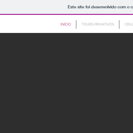
Este site foi desenvolvido com o c
INÍCIO
TOURS PRIVATIVOS
CRU