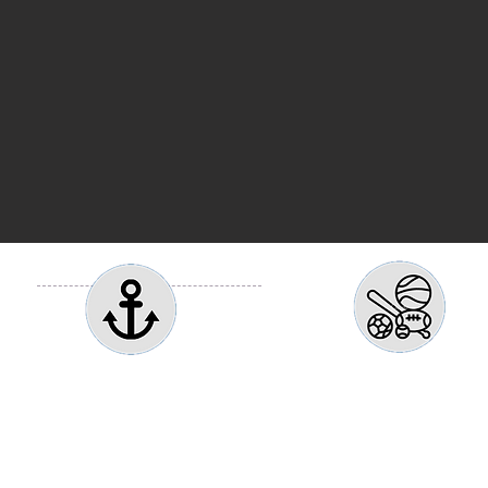
Esporte
Cruzeiros
Encontre aqui se
Viagens e experiências
únicas
evento esportiv
A principal vantagem de viajar em um navio é
Nós cuidaremos para que você desfrute