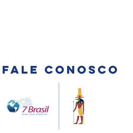
que além de conhecer vários destinos ao
melhores ligas esportivas dos Estados Un
mesmo tempo, poder apreciar uma pensão
basquete, beisebol, futebol american
completa com uma gastronomia extraordinária,
hóquei, futebol, boxe, tênis e esporte
você não perde tempo desembarcando,
motor.
fazendo conexões, carregando malas etc. o
que lhe permite economia de tempo e
recursos, além de muitas atrações à bordo.
FALE CONOSCO